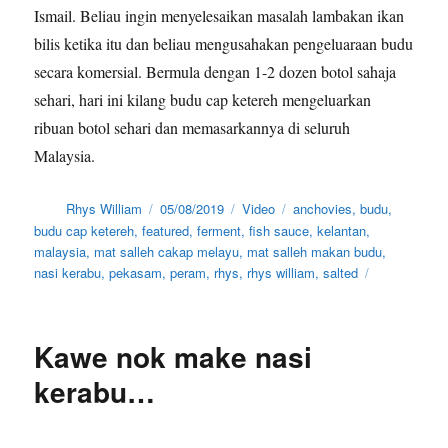
Ismail. Beliau ingin menyelesaikan masalah lambakan ikan
bilis ketika itu dan beliau mengusahakan pengeluaraan budu
secara komersial. Bermula dengan 1-2 dozen botol sahaja
sehari, hari ini kilang budu cap ketereh mengeluarkan
ribuan botol sehari dan memasarkannya di seluruh
Malaysia.
Author
Posted
Categories
Tags
Rhys William
05/08/2019
Video
anchovies
,
budu
,
on
budu cap ketereh
,
featured
,
ferment
,
fish sauce
,
kelantan
,
malaysia
,
mat salleh cakap melayu
,
mat salleh makan budu
,
nasi kerabu
,
pekasam
,
peram
,
rhys
,
rhys william
,
salted
Kawe nok make nasi
kerabu…