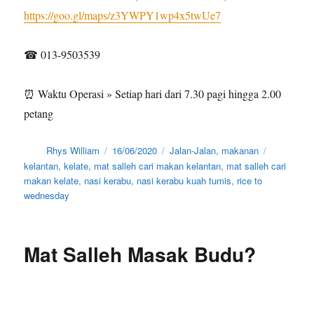
https://goo.gl/maps/z3YWPY1wp4x5twUe7
☎ 013-9503539
⏰ Waktu Operasi » Setiap hari dari 7.30 pagi hingga 2.00
petang
Author
Posted
Categories
Tags
Rhys William
16/06/2020
Jalan-Jalan
,
makanan
on
kelantan
,
kelate
,
mat salleh cari makan kelantan
,
mat salleh cari
makan kelate
,
nasi kerabu
,
nasi kerabu kuah tumis
,
rice to
wednesday
Mat Salleh Masak Budu?