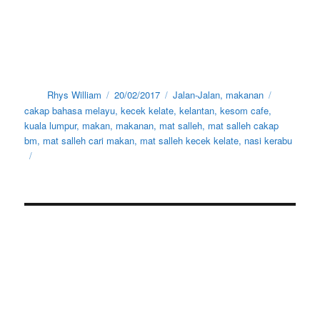
Author
Posted
Categories
Tags
Rhys William
20/02/2017
Jalan-Jalan
,
makanan
on
cakap bahasa melayu
,
kecek kelate
,
kelantan
,
kesom cafe
,
kuala lumpur
,
makan
,
makanan
,
mat salleh
,
mat salleh cakap
bm
,
mat salleh cari makan
,
mat salleh kecek kelate
,
nasi kerabu