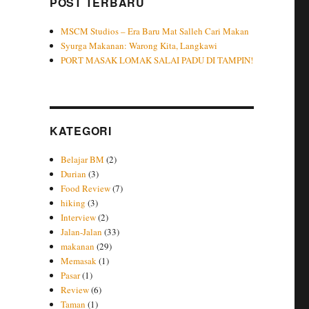
POST TERBARU
MSCM Studios – Era Baru Mat Salleh Cari Makan
Syurga Makanan: Warong Kita, Langkawi
PORT MASAK LOMAK SALAI PADU DI TAMPIN!
KATEGORI
Belajar BM
(2)
Durian
(3)
Food Review
(7)
hiking
(3)
Interview
(2)
Jalan-Jalan
(33)
makanan
(29)
Memasak
(1)
Pasar
(1)
Review
(6)
Taman
(1)