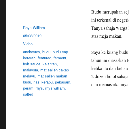
Budu merupakan seje
ini terkenal di neger
Author
Rhys William
Tanya sahaja warga 
Posted
05/08/2019
atas meja makan.
on
Categories
Video
Tags
anchovies
,
budu
,
budu cap
Saya ke kilang budu 
ketereh
,
featured
,
ferment
,
tahun ini diasaskan 
fish sauce
,
kelantan
,
ketika itu dan beli
malaysia
,
mat salleh cakap
melayu
,
mat salleh makan
2 dozen botol sahaja
budu
,
nasi kerabu
,
pekasam
,
dan memasarkannya d
peram
,
rhys
,
rhys william
,
salted