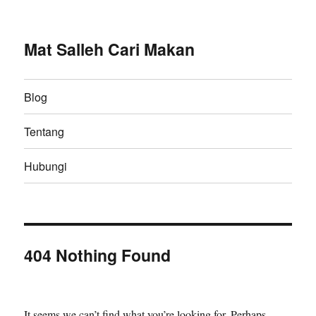
Mat Salleh Cari Makan
Blog
Tentang
Hubungi
404 Nothing Found
It seems we can’t find what you’re looking for. Perhaps