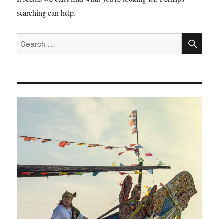
searching can help.
SE
Search
for: