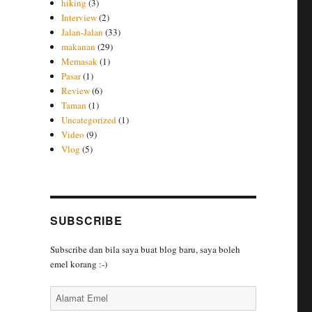
hiking
(3)
Interview
(2)
Jalan-Jalan
(33)
makanan
(29)
Memasak
(1)
Pasar
(1)
Review
(6)
Taman
(1)
Uncategorized
(1)
Video
(9)
Vlog
(5)
SUBSCRIBE
Subscribe dan bila saya buat blog baru, saya boleh
emel korang :-)
Alamat
Emel