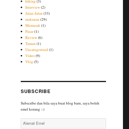
hiking
(3)
Interview
(2)
Jalan-Jalan
(33)
makanan
(29)
Memasak
(1)
Pasar
(1)
Review
(6)
Taman
(1)
Uncategorized
(1)
Video
(9)
Vlog
(5)
SUBSCRIBE
Subscribe dan bila saya buat blog baru, saya boleh
emel korang :-)
Alamat
Emel