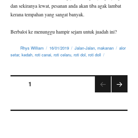
dan sekiranya lewat, pesanan anda akan tiba agak lambat
kerana tempahan yang sangat banyak.
Berbaloi ke menunggu hampir sejam untuk juadah ini?
Author
Posted
Categories
Tags
Rhys William
16/01/2019
Jalan-Jalan
,
makanan
alor
on
setar
,
kedah
,
roti canai
,
roti celaru
,
roti dol
,
roti doll
Posts
PAGE
1
NEX
navigation
T
PAGE