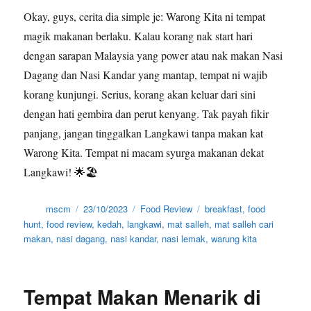
Okay, guys, cerita dia simple je: Warong Kita ni tempat
magik makanan berlaku. Kalau korang nak start hari
dengan sarapan Malaysia yang power atau nak makan Nasi
Dagang dan Nasi Kandar yang mantap, tempat ni wajib
korang kunjungi. Serius, korang akan keluar dari sini
dengan hati gembira dan perut kenyang. Tak payah fikir
panjang, jangan tinggalkan Langkawi tanpa makan kat
Warong Kita. Tempat ni macam syurga makanan dekat
Langkawi! 🌟🏖️
Author
Posted
Categories
Tags
mscm
23/10/2023
Food Review
breakfast
,
food
on
hunt
,
food review
,
kedah
,
langkawi
,
mat salleh
,
mat salleh cari
makan
,
nasi dagang
,
nasi kandar
,
nasi lemak
,
warung kita
Tempat Makan Menarik di