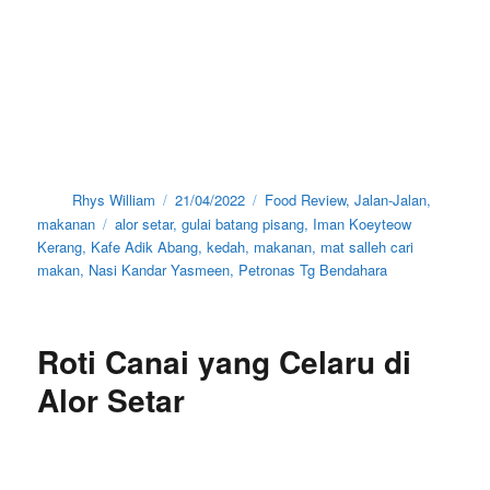
Author
Posted
Categories
Rhys William
21/04/2022
Food Review
,
Jalan-Jalan
,
on
Tags
makanan
alor setar
,
gulai batang pisang
,
Iman Koeyteow
Kerang
,
Kafe Adik Abang
,
kedah
,
makanan
,
mat salleh cari
makan
,
Nasi Kandar Yasmeen
,
Petronas Tg Bendahara
Roti Canai yang Celaru di
Alor Setar