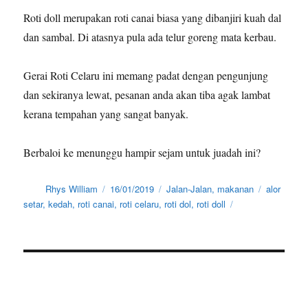
Roti doll merupakan roti canai biasa yang dibanjiri kuah dal
dan sambal. Di atasnya pula ada telur goreng mata kerbau.
Gerai Roti Celaru ini memang padat dengan pengunjung
dan sekiranya lewat, pesanan anda akan tiba agak lambat
kerana tempahan yang sangat banyak.
Berbaloi ke menunggu hampir sejam untuk juadah ini?
Author
Posted
Categories
Tags
Rhys William
16/01/2019
Jalan-Jalan
,
makanan
alor
on
setar
,
kedah
,
roti canai
,
roti celaru
,
roti dol
,
roti doll