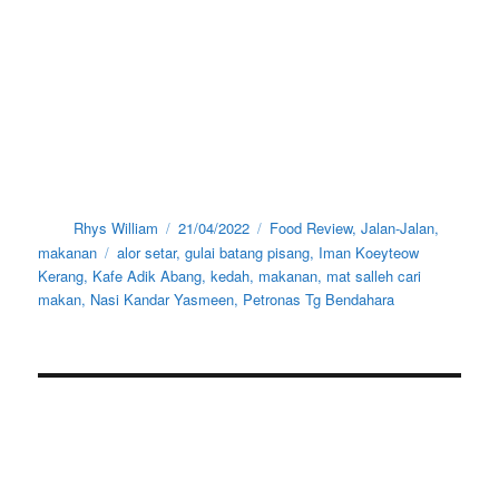
Author
Posted
Categories
Rhys William
21/04/2022
Food Review
,
Jalan-Jalan
,
on
Tags
makanan
alor setar
,
gulai batang pisang
,
Iman Koeyteow
Kerang
,
Kafe Adik Abang
,
kedah
,
makanan
,
mat salleh cari
makan
,
Nasi Kandar Yasmeen
,
Petronas Tg Bendahara