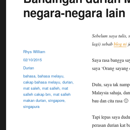
negara-negara lain
Sebelum saya tulis,
lagi) sebab
blog ni
j
Author
Rhys William
Posted
02/10/2015
Saya rasa bangga say
on
Categories
Durian
saya ‘Orang sayang d
Tags
bahasa
,
bahasa melayu
,
cakap bahasa melayu
,
durian
,
Dulu, saya tak nampa
mat saleh
,
mat salleh
,
mat
Malaysia sahaja, dan
salleh cakap bm
,
mat salleh
makan durian
,
singapore
,
bau dan cita rasa 🙂
singapura
Tapi lepas saya dudu
perasan durian kat b