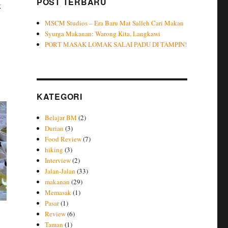
POST TERBARU
k
MSCM Studios – Era Baru Mat Salleh Cari Makan
Syurga Makanan: Warong Kita, Langkawi
PORT MASAK LOMAK SALAI PADU DI TAMPIN!
KATEGORI
Belajar BM
(2)
Durian
(3)
Food Review
(7)
hiking
(3)
Interview
(2)
Jalan-Jalan
(33)
makanan
(29)
Memasak
(1)
Pasar
(1)
Review
(6)
Taman
(1)