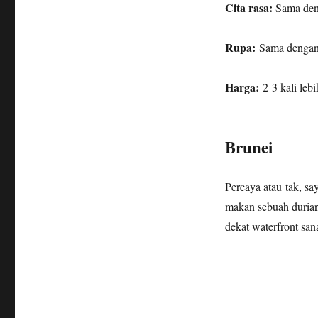
Cita rasa:
Sama den
Rupa:
Sama dengan
Harga:
2-3 kali le
Brunei
Percaya atau tak, say
makan sebuah durian
dekat waterfront san