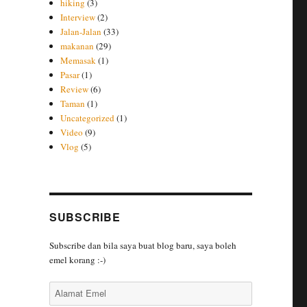
hiking
(3)
Interview
(2)
Jalan-Jalan
(33)
makanan
(29)
Memasak
(1)
Pasar
(1)
Review
(6)
Taman
(1)
Uncategorized
(1)
Video
(9)
Vlog
(5)
SUBSCRIBE
Subscribe dan bila saya buat blog baru, saya boleh
emel korang :-)
Alamat
Emel