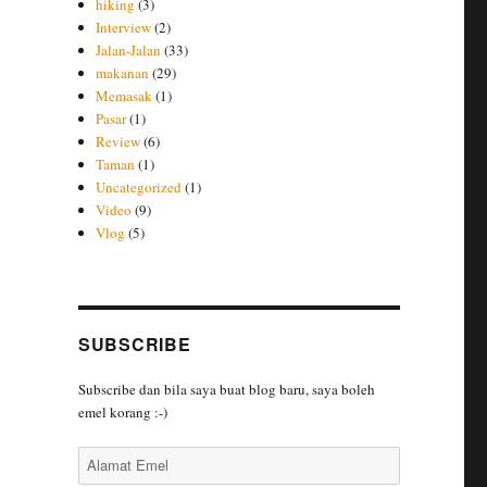
hiking
(3)
Interview
(2)
Jalan-Jalan
(33)
makanan
(29)
Memasak
(1)
Pasar
(1)
Review
(6)
Taman
(1)
Uncategorized
(1)
Video
(9)
Vlog
(5)
SUBSCRIBE
Subscribe dan bila saya buat blog baru, saya boleh
emel korang :-)
Alamat
Emel