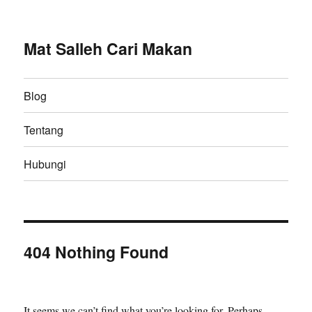
Mat Salleh Cari Makan
Blog
Tentang
Hubungi
404 Nothing Found
It seems we can’t find what you’re looking for. Perhaps