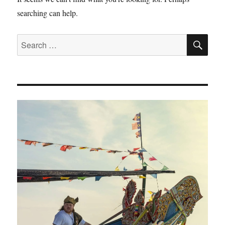
searching can help.
SE
Search
for: