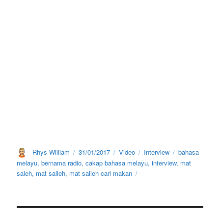
Author
Posted
Format
Categories
Tags
Rhys William
31/01/2017
Video
Interview
bahasa
on
melayu
,
bernama radio
,
cakap bahasa melayu
,
interview
,
mat
saleh
,
mat salleh
,
mat salleh cari makan