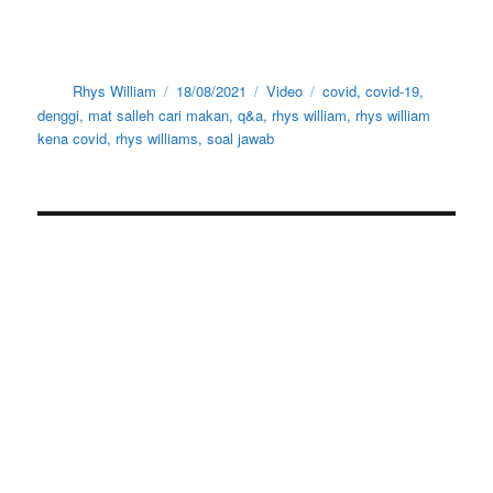
Author
Posted
Categories
Tags
Rhys William
18/08/2021
Video
covid
,
covid-19
,
on
denggi
,
mat salleh cari makan
,
q&a
,
rhys william
,
rhys william
kena covid
,
rhys williams
,
soal jawab