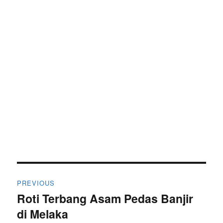
Post
PREVIOUS
navigation
Roti Terbang Asam Pedas Banjir
Previous
di Melaka
post: