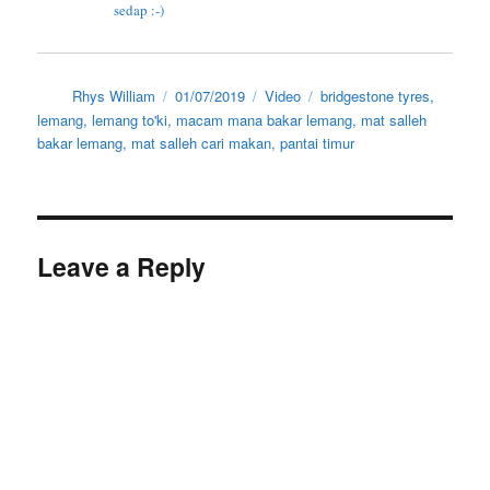
sedap :-)
Author
Posted
Categories
Tags
Rhys William
01/07/2019
Video
bridgestone tyres
,
on
lemang
,
lemang to'ki
,
macam mana bakar lemang
,
mat salleh
bakar lemang
,
mat salleh cari makan
,
pantai timur
Leave a Reply