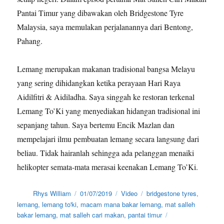
Pantai Timur yang dibawakan oleh Bridgestone Tyre
Malaysia, saya memulakan perjalanannya dari Bentong,
Pahang.
Lemang merupakan makanan tradisional bangsa Melayu
yang sering dihidangkan ketika perayaan Hari Raya
Aidilfitri & Aidiladha. Saya singgah ke restoran terkenal
Lemang To’Ki yang menyediakan hidangan tradisional ini
sepanjang tahun. Saya bertemu Encik Mazlan dan
mempelajari ilmu pembuatan lemang secara langsung dari
beliau. Tidak hairanlah sehingga ada pelanggan menaiki
helikopter semata-mata merasai keenakan Lemang To’Ki.
Author
Posted
Categories
Tags
Rhys William
01/07/2019
Video
bridgestone tyres
,
on
lemang
,
lemang to'ki
,
macam mana bakar lemang
,
mat salleh
bakar lemang
,
mat salleh cari makan
,
pantai timur