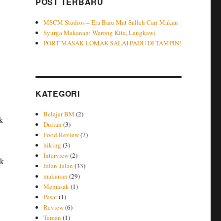
POST TERBARU
MSCM Studios – Era Baru Mat Salleh Cari Makan
Syurga Makanan: Warong Kita, Langkawi
PORT MASAK LOMAK SALAI PADU DI TAMPIN!
KATEGORI
Belajar BM
(2)
k
Durian
(3)
Food Review
(7)
hiking
(3)
Interview
(2)
ak
Jalan-Jalan
(33)
makanan
(29)
Memasak
(1)
Pasar
(1)
Review
(6)
Taman
(1)