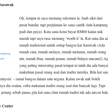
Sarawak
Ok, tempat ni saya memang rekomen la. Jauh sikit dari
pusat bandar, tapi perjalanan ke sana cantik (lalu kampung
padi dan paya). Kata sana kena bayar RM60 kalau nak
masuk tapi saya rasa memang ‘worth it’ la. Kat sana dia a
rumah tradisional untuk setiap bangsa kat Sarawak (Ada
rumah cina, rumah melayu, rumah melanau, rumah orang
Kampung
ulu, rumah iban, rumah penan, rumah bidayu macam2) A
ain
yang paling interesting pasal tempat ni ialah dia ada banya
makulmat pasal orang asal dan tradisi mereka. Bila kat san
alaysia’ – ramai bangsa dalam satu negara. Kalau awak nak boleh
nya dia soalan, cuba makanan tradisi orang asal dan banyak lagi. Tapi
u petang sebab panas gila kat sana (dan rumah tradisi tak ada aircon hah
e Center