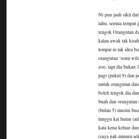
Ni pun jauh sikit da
tahu, semua tempat j
tengok Orangutan da
kalau awak tak kisa
tempat ni tak idea b
orangutan ‘semi-wi
zoo, tapi dia bukan 
pagi (pukul 9) dan p
untuk orangutan dan
boleh tengok dia da
buah dan orangutan t
(bulan 5) musim buah
tunggu kat hutan (a
kata kena keluar dan
(saya nak minum sek