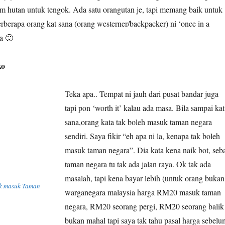
alam hutan untuk tengok. Ada satu orangutan je, tapi memang baik untuk
rberapa orang kat sana (orang westerner/backpacker) ni ‘once in a
la 🙂
ko
Teka apa.. Tempat ni jauh dari pusat bandar juga
tapi pon ‘worth it’ kalau ada masa. Bila sampai kat
sana,orang kata tak boleh masuk taman negara
sendiri. Saya fikir “eh apa ni la, kenapa tak boleh
masuk taman negara”. Dia kata kena naik bot, seb
taman negara tu tak ada jalan raya. Ok tak ada
masalah, tapi kena bayar lebih (untuk orang bukan
ak masuk Taman
warganegara malaysia harga RM20 masuk taman
negara, RM20 seorang pergi, RM20 seorang balik
bukan mahal tapi saya tak tahu pasal harga sebelu