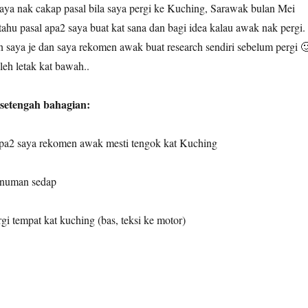
saya nak cakap pasal bila saya pergi ke Kuching, Sarawak bulan Mei
ahu pasal apa2 saya buat kat sana dan bagi idea kalau awak nak pergi.
on saya je dan saya rekomen awak buat research sendiri sebelum pergi 
eh letak kat bawah..
esetengah bahagian:
 apa2 saya rekomen awak mesti tengok kat Kuching
inuman sedap
i tempat kat kuching (bas, teksi ke motor)