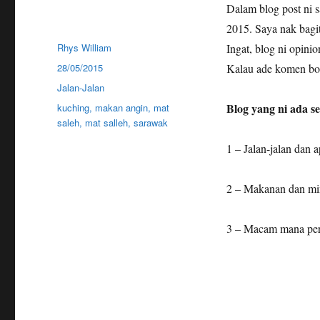
Dalam blog post ni 
2015. Saya nak bagit
Author
Rhys William
Ingat, blog ni opini
Posted
28/05/2015
Kalau ade komen bol
on
Categories
Jalan-Jalan
Tags
Blog yang ni ada s
kuching
,
makan angin
,
mat
saleh
,
mat salleh
,
sarawak
1 – Jalan-jalan dan
2 – Makanan dan m
3 – Macam mana perg