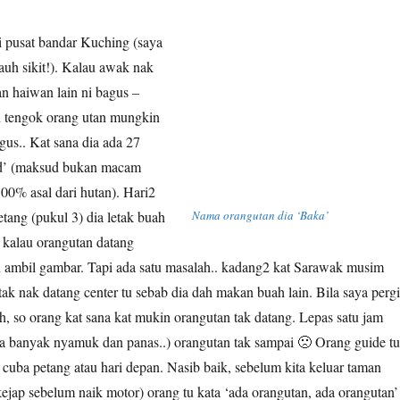
ri pusat bandar Kuching (saya
auh sikit!). Kalau awak nak
n haiwan lain ni bagus –
h tengok orang utan mungkin
agus.. Kat sana dia ada 27
ld’ (maksud bukan macam
100% asal dari hutan). Hari2
etang (pukul 3) dia letak buah
Nama orangutan dia ‘Baka’
 kalau orangutan datang
n ambil gambar. Tapi ada satu masalah.. kadang2 kat Sarawak musim
ak nak datang center tu sebab dia dah makan buah lain. Bila saya pergi
, so orang kat sana kat mukin orangutan tak datang. Lepas satu jam
da banyak nyamuk dan panas..) orangutan tak sampai 🙁 Orang guide tu
 cuba petang atau hari depan. Nasib baik, sebelum kita keluar taman
ejap sebelum naik motor) orang tu kata ‘ada orangutan, ada orangutan’