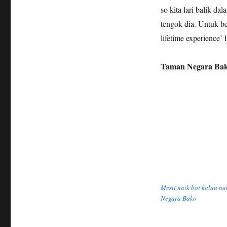
so kita lari balik d
tengok dia. Untuk be
lifetime experience’ 
Taman Negara Ba
Mesti naik bot kalau n
Negara Bako