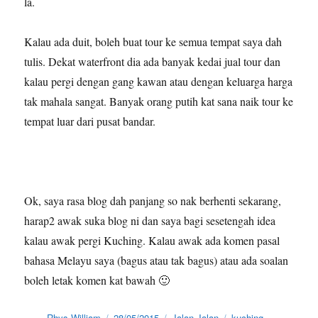
la.
Kalau ada duit, boleh buat tour ke semua tempat saya dah
tulis. Dekat waterfront dia ada banyak kedai jual tour dan
kalau pergi dengan gang kawan atau dengan keluarga harga
tak mahala sangat. Banyak orang putih kat sana naik tour ke
tempat luar dari pusat bandar.
Ok, saya rasa blog dah panjang so nak berhenti sekarang,
harap2 awak suka blog ni dan saya bagi sesetengah idea
kalau awak pergi Kuching. Kalau awak ada komen pasal
bahasa Melayu saya (bagus atau tak bagus) atau ada soalan
boleh letak komen kat bawah 🙂
Author
Posted
Categories
Tags
Rhys William
28/05/2015
Jalan-Jalan
kuching
,