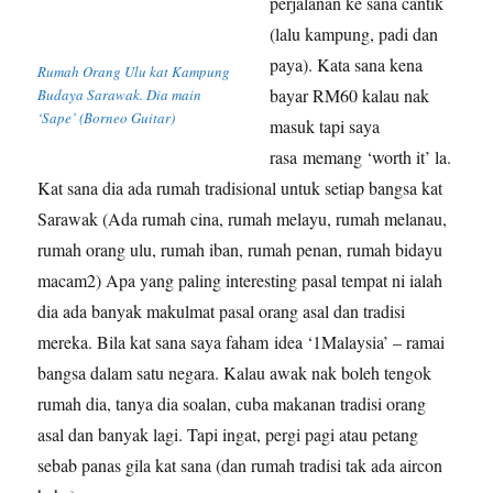
perjalanan ke sana cantik
(lalu kampung, padi dan
paya). Kata sana kena
Rumah Orang Ulu kat Kampung
bayar RM60 kalau nak
Budaya Sarawak. Dia main
‘Sape’ (Borneo Guitar)
masuk tapi saya
rasa memang ‘worth it’ la.
Kat sana dia ada rumah tradisional untuk setiap bangsa kat
Sarawak (Ada rumah cina, rumah melayu, rumah melanau,
rumah orang ulu, rumah iban, rumah penan, rumah bidayu
macam2) Apa yang paling interesting pasal tempat ni ialah
dia ada banyak makulmat pasal orang asal dan tradisi
mereka. Bila kat sana saya faham idea ‘1Malaysia’ – ramai
bangsa dalam satu negara. Kalau awak nak boleh tengok
rumah dia, tanya dia soalan, cuba makanan tradisi orang
asal dan banyak lagi. Tapi ingat, pergi pagi atau petang
sebab panas gila kat sana (dan rumah tradisi tak ada aircon