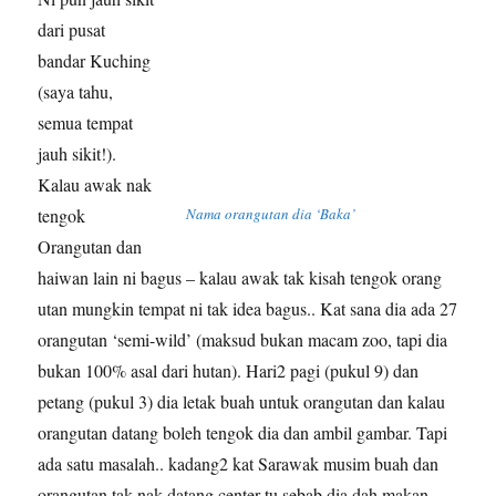
dari pusat
bandar Kuching
(saya tahu,
semua tempat
jauh sikit!).
Kalau awak nak
tengok
Nama orangutan dia ‘Baka’
Orangutan dan
haiwan lain ni bagus – kalau awak tak kisah tengok orang
utan mungkin tempat ni tak idea bagus.. Kat sana dia ada 27
orangutan ‘semi-wild’ (maksud bukan macam zoo, tapi dia
bukan 100% asal dari hutan). Hari2 pagi (pukul 9) dan
petang (pukul 3) dia letak buah untuk orangutan dan kalau
orangutan datang boleh tengok dia dan ambil gambar. Tapi
ada satu masalah.. kadang2 kat Sarawak musim buah dan
orangutan tak nak datang center tu sebab dia dah makan