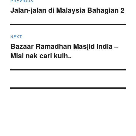
PREVIOUS
navigation
Jalan-jalan di Malaysia Bahagian 2
Previous
post:
NEXT
Bazaar Ramadhan Masjid India –
Next
Misi nak cari kuih..
post: