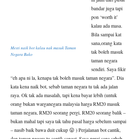
bandar juga tapi
pon ‘worth it’
kalau ada masa.
Bila sampai kat
sana,orang kata
Mesti naik bot kalau nak masuk Taman
tak boleh masuk
Negara Bako
taman negara
sendiri. Saya fikir
“eh apa ni la, kenapa tak boleh masuk taman negara”. Dia
kata kena naik bot, sebab taman negara tu tak ada jalan
raya. Ok tak ada masalah, tapi kena bayar lebih (untuk
orang bukan warganegara malaysia harga RM20 masuk
taman negara, RM20 seorang pergi, RM20 seorang balik –
bukan mahal tapi saya tak tahu pasal harga sebelum sampai
– nasib baik bawa duit cukup 😛 ) Perjalanan bot cantik,
dan taman negara tu cantik sangat. Saya pergi sana sebab