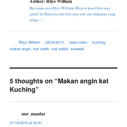
Author:
Rhys William
Hai nama saya Rhys William. Blog ni pasal bila saya
jalan2 di Malaysia dan bila saya nak cari makanan yang
sedap :-)
Author
Posted
Categories
Tags
Rhys William
28/05/2015
Jalan-Jalan
kuching
,
on
makan angin
,
mat saleh
,
mat salleh
,
sarawak
5 thoughts on “Makan angin kat
Kuching”
nur_masdar
says:
01/10/2015 at 00:51