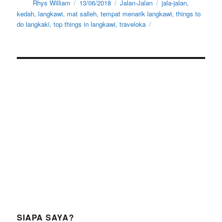
Author
Posted
Categories
Tags
Rhys William
13/06/2018
Jalan-Jalan
jala-jalan
,
on
kedah
,
langkawi
,
mat salleh
,
tempat menarik langkawi
,
things to
do langkaki
,
top things in langkawi
,
traveloka
SIAPA SAYA?