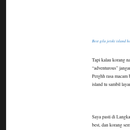
Best gila jetski island 
Tapi kalau korang na
“adventurous” janga
Perghh rasa macam bi
island tu sambil laya
Saya pasti di Langka
best, dan korang sem