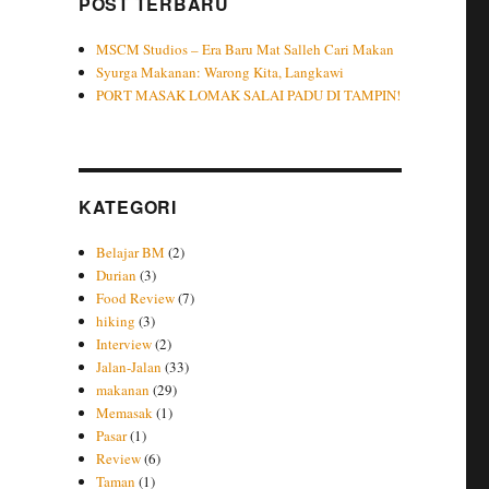
POST TERBARU
MSCM Studios – Era Baru Mat Salleh Cari Makan
Syurga Makanan: Warong Kita, Langkawi
PORT MASAK LOMAK SALAI PADU DI TAMPIN!
KATEGORI
Belajar BM
(2)
Durian
(3)
Food Review
(7)
hiking
(3)
Interview
(2)
Jalan-Jalan
(33)
makanan
(29)
Memasak
(1)
Pasar
(1)
Review
(6)
Taman
(1)