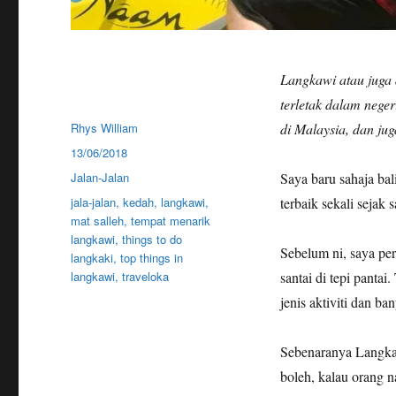
Langkawi atau juga
terletak dalam nege
Author
Rhys William
di Malaysia, dan jug
Posted
13/06/2018
on
Categories
Jalan-Jalan
Saya baru sahaja bal
Tags
jala-jalan
,
kedah
,
langkawi
,
terbaik sekali sejak
mat salleh
,
tempat menarik
langkawi
,
things to do
Sebelum ni, saya per
langkaki
,
top things in
langkawi
,
traveloka
santai di tepi pantai
jenis aktiviti dan b
Sebenaranya Langkawi
boleh, kalau orang 