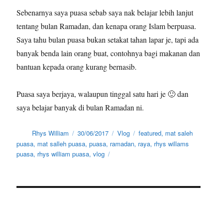
Sebenarnya saya puasa sebab saya nak belajar lebih lanjut
tentang bulan Ramadan, dan kenapa orang Islam berpuasa.
Saya tahu bulan puasa bukan setakat tahan lapar je, tapi ada
banyak benda lain orang buat, contohnya bagi makanan dan
bantuan kepada orang kurang bernasib.
Puasa saya berjaya, walaupun tinggal satu hari je 🙂 dan
saya belajar banyak di bulan Ramadan ni.
Author
Posted
Categories
Tags
Rhys William
30/06/2017
Vlog
featured
,
mat saleh
on
puasa
,
mat salleh puasa
,
puasa
,
ramadan
,
raya
,
rhys willams
puasa
,
rhys william puasa
,
vlog