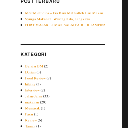
POST TERBARU
MSCM Studios – Era Baru Mat Salleh Cari Makan
Syurga Makanan: Warong Kita, Langkawi
PORT MASAK LOMAK SALAI PADU DI TAMPIN!
KATEGORI
Belajar BM
(2)
Durian
(3)
Food Review
(7)
hiking
(3)
Interview
(2)
Jalan-Jalan
(33)
makanan
(29)
Memasak
(1)
Pasar
(1)
Review
(6)
Taman
(1)