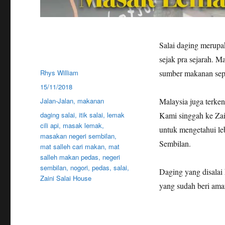
Salai daging merupa
sejak pra sejarah. M
Author
Rhys William
sumber makanan sepe
Posted
15/11/2018
on
Categories
Jalan-Jalan
,
makanan
Malaysia juga terken
Tags
daging salai
,
itik salai
,
lemak
Kami singgah ke Zai
cili api
,
masak lemak
,
untuk mengetahui leb
masakan negeri sembilan
,
Sembilan.
mat salleh cari makan
,
mat
salleh makan pedas
,
negeri
sembilan
,
nogori
,
pedas
,
salai
,
Daging yang disalai
Zaini Salai House
yang sudah beri amar