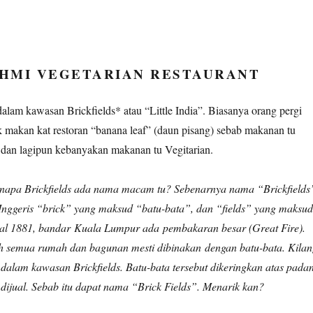
HMI VEGETARIAN RESTAURANT
 dalam kawasan Brickfields* atau “Little India”. Biasanya orang pergi
ak makan kat restoran “banana leaf” (daun pisang) sebab makanan tu
dan lagipun kebanyakan makanan tu Vegitarian.
enapa Brickfields ada nama macam tu? Sebenarnya nama “Brickfields
 Inggeris “brick” yang maksud “batu-bata”, dan “fields” yang maksud
l 1881, bandar Kuala Lumpur ada pembakaran besar (Great Fire).
h semua rumah dan bagunan mesti dibinakan dengan batu-bata. Kila
k dalam kawasan Brickfields. Batu-bata tersebut dikeringkan atas pada
 dijual. Sebab itu dapat nama “Brick Fields”. Menarik kan?