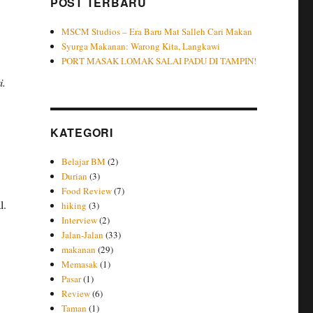
POST TERBARU
MSCM Studios – Era Baru Mat Salleh Cari Makan
Syurga Makanan: Warong Kita, Langkawi
PORT MASAK LOMAK SALAI PADU DI TAMPIN!
i.
KATEGORI
Belajar BM
(2)
Durian
(3)
Food Review
(7)
l.
hiking
(3)
Interview
(2)
Jalan-Jalan
(33)
makanan
(29)
Memasak
(1)
Pasar
(1)
Review
(6)
Taman
(1)