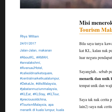
Misi menero
Tourism Mal
Author
Rhys William
Posted
24/01/2017
Bila saya tanya kaw
on
Categories
Jalan-Jalan
,
makanan
kat KL, kalau nak pe
Tags
#AboutKL
,
#AMAH
,
luar negara pendapat
#annalakshmi
,
#AvenueJHotel
,
Sayanglah.. sebab p
#cafeoldmarketsquare
,
menarik dan unik
#centralmarketkualalumpur
,
#DekatJe
,
#ditsMalaysia
,
tempat unik dan waji
#jabatanmuziummalaysia
,
#KLEat
,
#KLStay
,
#KLTour
,
#preciousoldchina
,
Saya tak nak cerita
#TourismMalaysia
,
apa
lain2) saya nak ceri
menarik di kuala lumpur
,
kuala