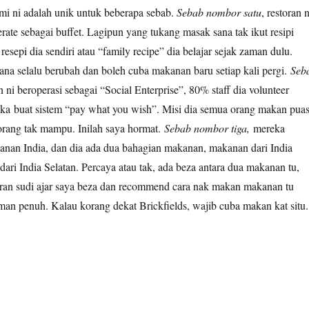
i ni adalah unik untuk beberapa sebab.
Sebab nombor satu
, restoran n
rate sebagai buffet. Lagipun yang tukang masak sana tak ikut resipi
resepi dia sendiri atau “family recipe” dia belajar sejak zaman dulu.
ana selalu berubah dan boleh cuba makanan baru setiap kali pergi.
Seb
an ni beroperasi sebagai “Social Enterprise”, 80% staff dia volunteer
ka buat sistem “pay what you wish”. Misi dia semua orang makan puas
rang tak mampu. Inilah saya hormat.
Sebab nombor tiga,
mereka
an India, dan dia ada dua bahagian makanan, makanan dari India
ari India Selatan. Percaya atau tak, ada beza antara dua makanan tu,
oran sudi ajar saya beza dan recommend cara nak makan makanan tu
man penuh. Kalau korang dekat Brickfields, wajib cuba makan kat situ.