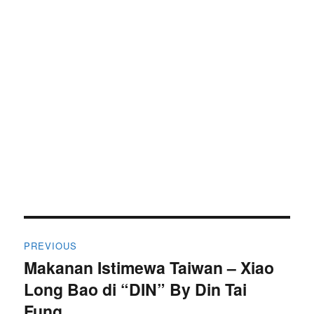
Post
PREVIOUS
navigation
Makanan Istimewa Taiwan – Xiao
Previous
Long Bao di “DIN” By Din Tai
post:
Fung..