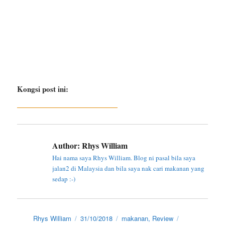
Kongsi post ini:
Author:
Rhys William
Hai nama saya Rhys William. Blog ni pasal bila saya
jalan2 di Malaysia dan bila saya nak cari makanan yang
sedap :-)
Author
Posted
Categories
Tags
Rhys William
31/10/2018
makanan
,
Review