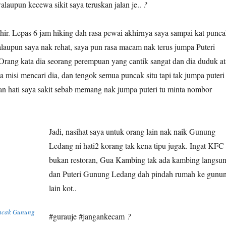
laupun kecewa sikit saya teruskan jalan je..
?
khir. Lepas 6 jam hiking dah rasa pewai akhirnya saya sampai kat punc
upun saya nak rehat, saya pun rasa macam nak terus jumpa Puteri
rang kata dia seorang perempuan yang cantik sangat dan dia duduk at
 misi mencari dia, dan tengok semua puncak situ tapi tak jumpa puteri
an hati saya sakit sebab memang nak jumpa puteri tu minta nombor
Jadi, nasihat saya untuk orang lain nak naik Gunung
Ledang ni hati2 korang tak kena tipu jugak. Ingat KFC 
bukan restoran, Gua Kambing tak ada kambing langsu
dan Puteri Gunung Ledang dah pindah rumah ke gunu
lain kot..
uncak Gunung
#gurauje #jangankecam
?