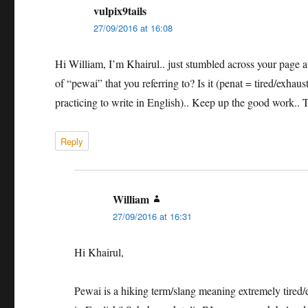
vulpix9tails
says:
27/09/2016 at 16:08
Hi William, I’m Khairul.. just stumbled across your page a
of “pewai” that you referring to? Is it (penat = tired/exh
practicing to write in English).. Keep up the good work..
Reply
William
says:
27/09/2016 at 16:31
Hi Khairul,
Pewai is a hiking term/slang meaning extremely tired