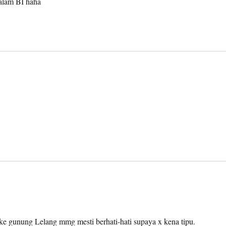
dalam BI haha
 ke gunung Lelang mmg mesti berhati-hati supaya x kena tipu.