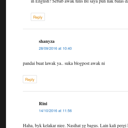
in English? Sebab awak tulis BI saya pun nak balas 
Reply
shanyza
says:
28/09/2016 at 10:40
pandai buat lawak ya.. suka blogpost awak ni
Reply
Rini
says:
14/10/2016 at 11:56
Haha, byk kelakar niee. Nasihat yg bagus. Lain kali pergi