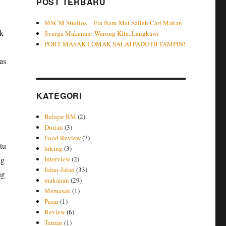
POST TERBARU
MSCM Studios – Era Baru Mat Salleh Cari Makan
ak
Syurga Makanan: Warong Kita, Langkawi
PORT MASAK LOMAK SALAI PADU DI TAMPIN!
as
KATEGORI
Belajar BM
(2)
Durian
(3)
Food Review
(7)
tu
hiking
(3)
ng
Interview
(2)
Jalan-Jalan
(33)
ng
makanan
(29)
Memasak
(1)
Pasar
(1)
Review
(6)
Taman
(1)