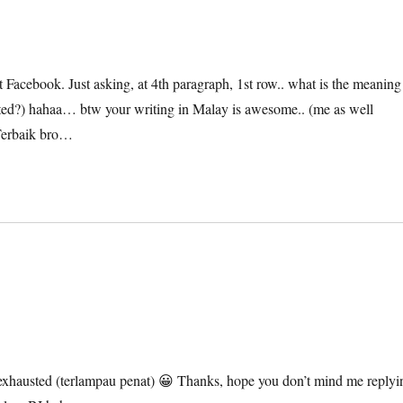
t Facebook. Just asking, at 4th paragraph, 1st row.. what is the meaning
austed?) hahaa… btw your writing in Malay is awesome.. (me as well
 Terbaik bro…
/exhausted (terlampau penat) 😀 Thanks, hope you don’t mind me replyi