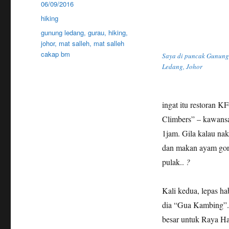
Posted
06/09/2016
on
Categories
hiking
Tags
gunung ledang
,
gurau
,
hiking
,
johor
,
mat salleh
,
mat salleh
cakap bm
Saya di puncak Gunung
Ledang, Johor
ingat itu restoran K
Climbers” – kawansa
1jam. Gila kalau nak
dan makan ayam gore
pulak..
?
Kali kedua, lepas h
dia “Gua Kambing”. 
besar untuk Raya Haj