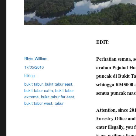
EDIT:
Author
Perhatian semua
, 
Rhys William
Posted
arahan Pejabat Hu
17/05/2016
on
Categories
puncak di Bukit T
hiking
Tags
sehingga RM5000 at
bukit tabur
,
bukit tabur east
,
bukit tabur extra
,
bukit tabur
semua puncak masi
extreme
,
bukit tabur far east
,
bukit tabur west
,
tabur
Attention
, since 20
Forestry Office and 
enter illegally, you
is my writings from 