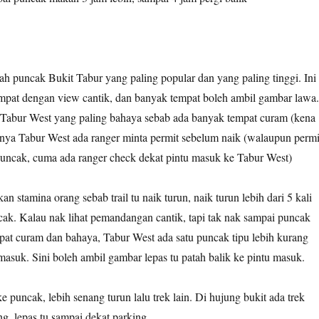
ah puncak Bukit Tabur yang paling popular dan yang paling tinggi. Ini
mpat dengan view cantik, dan banyak tempat boleh ambil gambar lawa.
, Tabur West yang paling bahaya sebab ada banyak tempat curam (kena
hanya Tabur West ada ranger minta permit sebelum naik (walaupun permi
uncak, cuma ada ranger check dekat pintu masuk ke Tabur West)
n stamina orang sebab trail tu naik turun, naik turun lebih dari 5 kali
ak. Kalau nak lihat pemandangan cantik, tapi tak nak sampai puncak
mpat curam dan bahaya, Tabur West ada satu puncak tipu lebih kurang
masuk. Sini boleh ambil gambar lepas tu patah balik ke pintu masuk.
e puncak, lebih senang turun lalu trek lain. Di hujung bukit ada trek
ng, lepas tu sampai dekat parking.