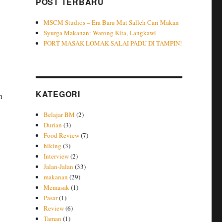
POST TERBARU
MSCM Studios – Era Baru Mat Salleh Cari Makan
Syurga Makanan: Warong Kita, Langkawi
PORT MASAK LOMAK SALAI PADU DI TAMPIN!
KATEGORI
n
Belajar BM
(2)
Durian
(3)
Food Review
(7)
hiking
(3)
Interview
(2)
Jalan-Jalan
(33)
makanan
(29)
Memasak
(1)
Pasar
(1)
Review
(6)
Taman
(1)