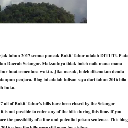
sejak tahun 2017 semua puncak Bukit Tabur adalah DITUTUP at
tan Daerah Selangor. Maksudnya tidak boleh naik mana-mana
abur buat sementara waktu. Jika masuk, boleh dikenakan denda
aupun penjara. Blog ini adalah tulisan saya dari tahun 2016 bila
h buka.
17 all of Bukit Tabur’s hills have been closed by the Selangor
it is not possible to enter any of the hills during this time. If you
 face the possibility of a fine and potential prison sentence. This blog
2016 when the hills were still open for visitors.