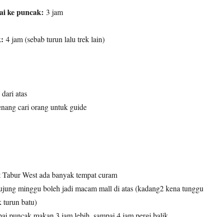
ai ke puncak:
3 jam
k:
4 jam (sebab turun lalu trek lain)
dari atas
enang cari orang untuk guide
t Tabur West ada banyak tempat curam
ujung minggu boleh jadi macam mall di atas (kadang2 kena tunggu
 turun batu)
ai puncak makan 3 jam lebih, sampai 4 jam pergi balik