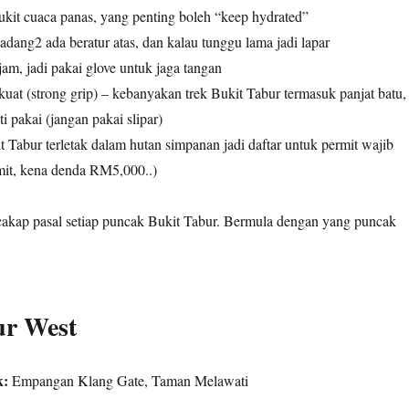
ukit cuaca panas, yang penting boleh “keep hydrated”
dang2 ada beratur atas, dan kalau tunggu lama jadi lapar
jam, jadi pakai glove untuk jaga tangan
uat (strong grip) – kebanyakan trek Bukit Tabur termasuk panjat batu,
ti pakai (jangan pakai slipar)
 Tabur terletak dalam hutan simpanan jadi daftar untuk permit wajib
rmit, kena denda RM5,000..)
cakap pasal setiap puncak Bukit Tabur. Bermula dengan yang puncak
ur West
k:
Empangan Klang Gate, Taman Melawati