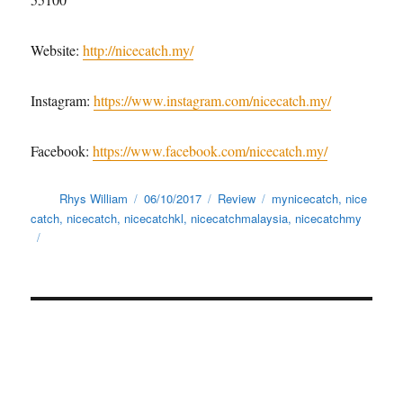
Website:
http://nicecatch.my/
Instagram:
https://www.instagram.com/
nicecatch.my/
Facebook:
https://www.facebook.com/
nicecatch.my/
Author
Posted
Categories
Tags
Rhys William
06/10/2017
Review
mynicecatch
,
nice
on
catch
,
nicecatch
,
nicecatchkl
,
nicecatchmalaysia
,
nicecatchmy