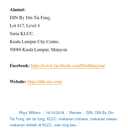
Alamat:
DIN By Din Tai Fung,
Lot 417, Level 4
Suria KLCC,
Kuala Lumpur City Centre,
50088 Kuala Lumpur, Malaysia
Facebook:
https://www.facebook.com/DinMalaysia/
Website:
https://din-my.com/
Author
Posted
Categories
Tags
Rhys William
19/10/2018
Review
DIN
,
DIN By Din
on
Tai Fung
,
din tai fung
,
KLCC
,
makanan chinese
,
makanan taiwan
,
makanan terbaik di KLCC
,
xiao long bao