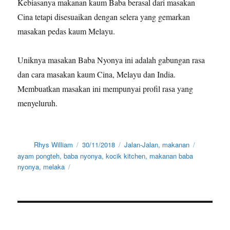
Kebiasanya makanan kaum Baba berasal dari masakan
Cina tetapi disesuaikan dengan selera yang gemarkan
masakan pedas kaum Melayu.
Uniknya masakan Baba Nyonya ini adalah gabungan rasa
dan cara masakan kaum Cina, Melayu dan India.
Membuatkan masakan ini mempunyai profil rasa yang
menyeluruh.
Author
Posted
Categories
Tags
Rhys William
30/11/2018
Jalan-Jalan
,
makanan
on
ayam pongteh
,
baba nyonya
,
kocik kitchen
,
makanan baba
nyonya
,
melaka