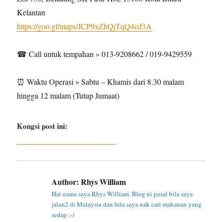
Kelantan
https://goo.gl/maps/JCP9xZhQjTqQ4cd3A
☎ Call untuk tempahan » 013-9208662 / 019-9429559
⏰ Waktu Operasi » Sabtu – Khamis dari 8.30 malam
hingga 12 malam (Tutup Jumaat)
Kongsi post ini:
Author:
Rhys William
Hai nama saya Rhys William. Blog ni pasal bila saya
jalan2 di Malaysia dan bila saya nak cari makanan yang
sedap :-)