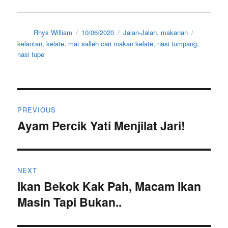
Author
Posted
Categories
Tags
Rhys William
10/06/2020
Jalan-Jalan
,
makanan
on
kelantan
,
kelate
,
mat salleh cari makan kelate
,
nasi tumpang
,
nasi tupe
Post
PREVIOUS
navigation
Ayam Percik Yati Menjilat Jari!
Previous
post:
NEXT
Ikan Bekok Kak Pah, Macam Ikan
Next
Masin Tapi Bukan..
post: