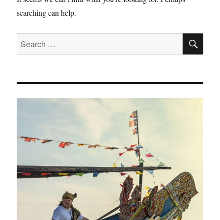
searching can help.
SE
Search
for: