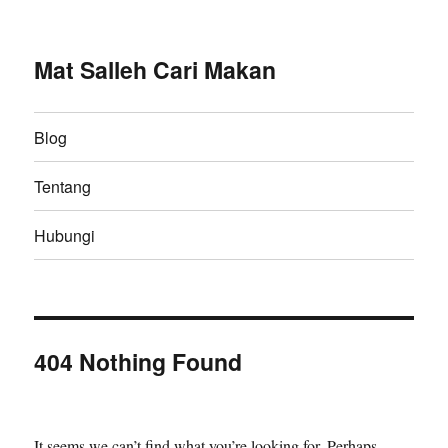
Mat Salleh Cari Makan
Blog
Tentang
Hubungi
404 Nothing Found
It seems we can’t find what you’re looking for. Perhaps